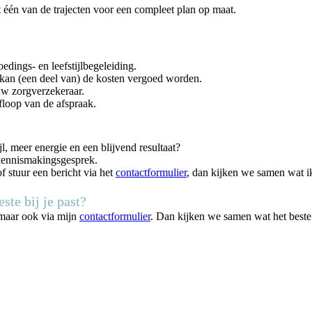
t één van de trajecten voor een compleet plan op maat.
edings- en leefstijlbegeleiding.
 kan (een deel van) de kosten vergoed worden.
uw zorgverzekeraar.
floop van de afspraak.
l, meer energie en een blijvend resultaat?
kennismakingsgesprek.
f stuur een bericht via het
contactformulier
, dan kijken we samen wat i
ste bij je past?
aar ook via mijn
contactformulier
. Dan kijken we samen wat het beste